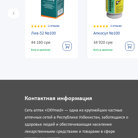
2 отзыва
2 отзыва
2 отзыва
№100
Апкосул №100
Антраль 0,2 г 
ум
34 920 сум
60 240 сум
чии
Есть в наличии
Есть в наличии
Контактная информация
Сеть аптек «OXYmed» — одна из крупнейших частных
аптечных сетей в Республике Узбекистан, заботящаяся о
здоровье людей и обеспечивающая население
лекарственными средствами и товарами в сфере