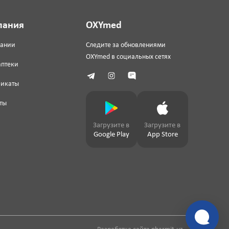
пания
OXYmed
пании
Следите за обновлениями
OXYmed в социальных сетях
аптеки
фикаты
ты
Загрузите в
Загрузите в
Google Play
App Store