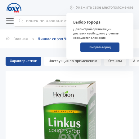
Укажите свое местоположение
Выбор города
Для быстрой организации
доставки необходимо уточнить
свое местоположение
Главная
Линкас сироп 90 мл вишня
Выбрать город
Характеристики
Инструкция по применению
Отзывы
Ана