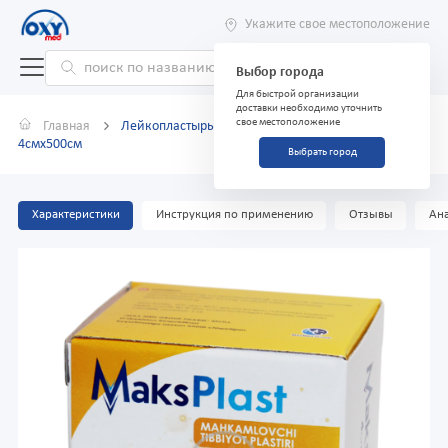
Укажите свое местоположение
Выбор города
Для быстрой организации
доставки необходимо уточнить
свое местоположение
Главная
Лейкопластырь тканевая основа Макс Пласт
4смх500см
Выбрать город
Характеристики
Инструкция по применению
Отзывы
Ана