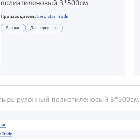
полиэтиленовый 3*500см
Производитель:
Evro Star Trade
Для ран
Для перевязок
тырь рулонный полиэтиленовый 3*500см
тан
r Trade