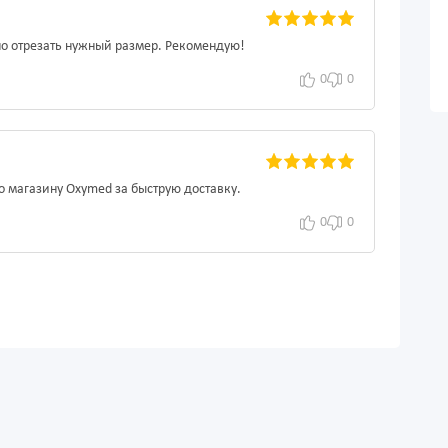
о отрезать нужный размер. Рекомендую!
0
0
о магазину Oxymed за быструю доставку.
0
0