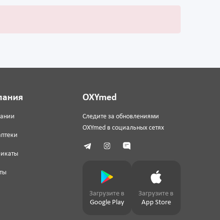
пания
OXYmed
пании
Следите за обновлениями
OXYmed в социальных сетях
аптеки
фикаты
ты
Загрузите в
Загрузите в
Google Play
App Store