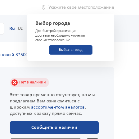
Укажите свое местоположение
Выбор города
0
Корзина
Ru
Uz
(71) 200-03-03
Для быстрой организации
доставки необходимо уточнить
свое местоположение
Выбрать город
еновый 3*500см
Нет в наличии
Этот товар временно отсутствует, но мы
предлагаем Вам ознакомиться с
широким
ассортиментом аналогов
,
доступных к заказу прямо сейчас.
Сообщить о наличии