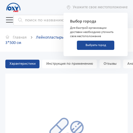
Укажите свое местоположение
Выбор города
Для быстрой организации
доставки необходимо уточнить
свое местоположение
Главная
Лейкопластырь рулонный хлопчатобумажный
3*500 см
Выбрать город
Характеристики
Инструкция по применению
Отзывы
Ана