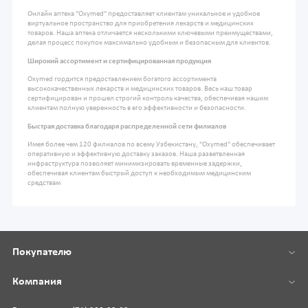
Онлайн аптека "Oxymed" предоставляет клиентам уникальное и удобное
виртуальное пространство для приобретения лекарств и медицинских
товаров. Наша аптека отличается несколькими ключевыми преимуществами,
делая процесс покупок максимально удобным и безопасным для клиентов.
Широкий ассортимент и сертифицированная продукция
Oxymed гордится предоставлением богатого ассортимента
высококачественных лекарств и медицинских товаров. Весь наш товар
сертифицирован и прошел строгий контроль качества, обеспечивая нашим
клиентам полную уверенность в его эффективности и безопасности.
Быстрая доставка благодаря распределенной сети филиалов
Имея более чем 120 филиалов по всему Узбекистану, "Oxymed" обеспечивает
оперативную и эффективную доставку заказов. Наша разветвленная
инфраструктура позволяет минимизировать временные задержки,
обеспечивая клиентам быстрый доступ к необходимым медицинским
средствам
Покупателю
Компания