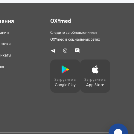
пания
OXYmed
пании
Следите за обновлениями
OXYmed в социальных сетях
аптеки
фикаты
ты
Загрузите в
Загрузите в
Google Play
App Store