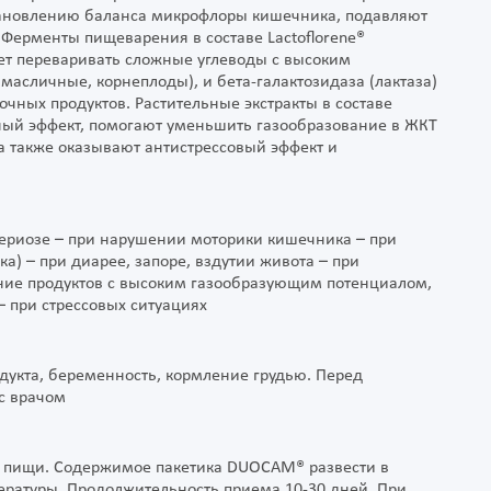
тановлению баланса микрофлоры кишечника, подавляют
 Ферменты пищеварения в составе Lactoflorene®
ет переваривать сложные углеводы с высоким
асличные, корнеплоды), и бета-галактозидаза (лактаза)
чных продуктов. Растительные экстракты в составе
ый эффект, помогают уменьшить газообразование в ЖКТ
а также оказывают антистрессовый эффект и
териозе – при нарушении моторики кишечника – при
а) – при диарее, запоре, вздутии живота – при
ние продуктов с высоким газообразующим потенциалом,
 при стрессовых ситуациях
укта, беременность, кормление грудью. Перед
с врачом
ма пищи. Содержимое пакетика DUOCAM® развести в
ературы. Продолжительность приема 10-30 дней. При