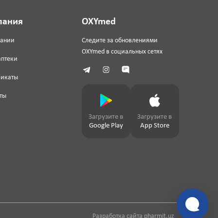
пания
OXYmed
пании
Следите за обновлениями
OXYmed в социальных сетях
аптеки
фикаты
ты
Загрузите в
Загрузите в
Google Play
App Store
Разработка сайта
pharmit.uz