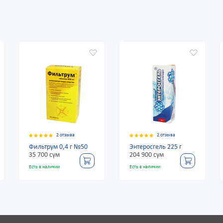
2 отзыва
2 отзыва
2 отзыва
0,4 г №50
Энтеросгель 225 г
Фильтрум 0,4 г 
м
204 900 сум
35 700 сум
и
Есть в наличии
Есть в наличии