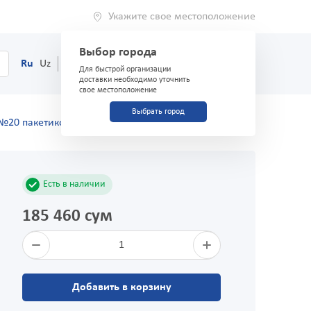
Укажите свое местоположение
Выбор города
0
Корзина
Ru
Uz
(71) 200-03-03
Для быстрой организации
доставки необходимо уточнить
свое местоположение
Выбрать город
 №20 пакетиков
Есть в наличии
185 460 сум
1
Добавить в корзину