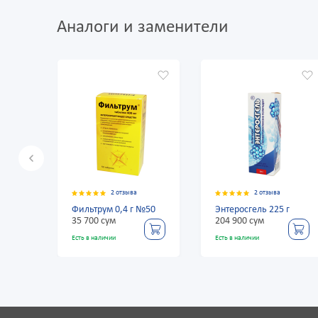
Аналоги и заменители
2 отзыва
2 отзыва
льтрум 0,4 г №50
Энтеросгель 225 г
Фильтрум 
 700 сум
204 900 сум
35 700 су
ь в наличии
Есть в наличии
Есть в наличи