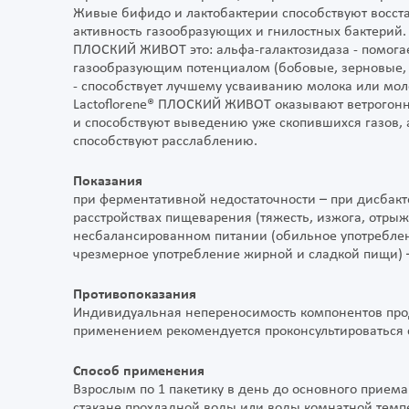
Живые бифидо и лактобактерии способствуют восс
активность газообразующих и гнилостных бактерий.
ПЛОСКИЙ ЖИВОТ это: альфа-галактозидаза - помога
газообразующим потенциалом (бобовые, зерновые, м
- способствует лучшему усваиванию молока или моло
Lactoflorene® ПЛОСКИЙ ЖИВОТ оказывают ветрогонн
и способствуют выведению уже скопившихся газов, 
способствуют расслаблению.
Показания
при ферментативной недостаточности – при дисбак
расстройствах пищеварения (тяжесть, изжога, отрыжк
несбалансированном питании (обильное употребле
чрезмерное употребление жирной и сладкой пищи) –
Противопоказания
Индивидуальная непереносимость компонентов прод
применением рекомендуется проконсультироваться 
Способ применения
Взрослым по 1 пакетику в день до основного прие
стакане прохладной воды или воды комнатной темп