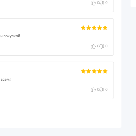
0
0
ен покупкой.
0
0
 всем!
0
0