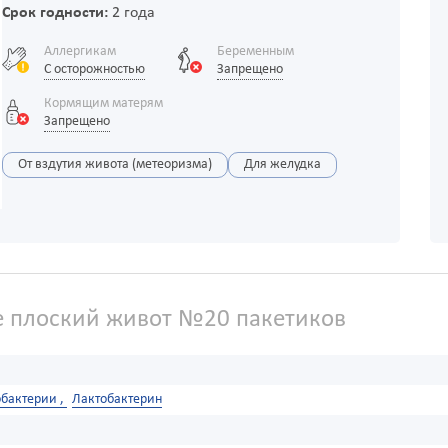
Срок годности:
2 года
Аллергикам
Беременным
С осторожностью
Запрещено
Кормящим матерям
Запрещено
От вздутия живота (метеоризма)
Для желудка
ne плоский живот №20 пакетиков
бактерии ,
Лактобактерин