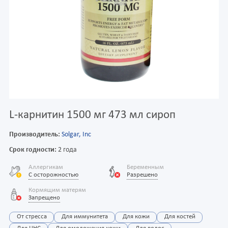
L-карнитин 1500 мг 473 мл сироп
Производитель:
Solgar, Inc
Срок годности:
2 года
Аллергикам
Беременным
С осторожностью
Разрешено
Кормящим матерям
Запрещено
От стресса
Для иммунитета
Для кожи
Для костей