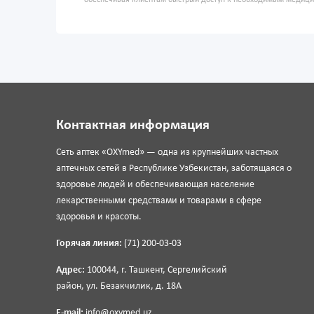
обеспечивая клиентам быстрый доступ к необходимым медиц
Контактная информация
Сеть аптек «OXYmed» — одна из крупнейших частных
аптечных сетей в Республике Узбекистан, заботящаяся о
здоровье людей и обеспечивающая население
лекарственными средствами и товарами в сфере
здоровья и красоты.
Горячая линия:
(71) 200-03-03
Адрес:
100044, г. Ташкент, Сергелийский
район, ул. Безакчилик, д. 18А
E-mail:
info@oxymed.uz