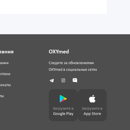
пания
OXYmed
пании
Следите за обновлениями
OXYmed в социальных сетях
аптеки
фикаты
ты
Загрузите в
Загрузите в
Google Play
App Store