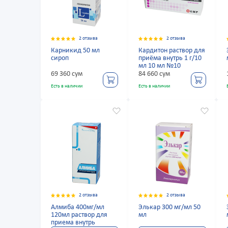
2 отзыва
2 отзыва
Карникид 50 мл
Кардитон раствор для
сироп
приёма внутрь 1 г/10
мл 10 мл №10
69 360 сум
84 660 сум
Есть в наличии
Есть в наличии
2 отзыва
2 отзыва
Алмиба 400мг/мл
Элькар 300 мг/мл 50
120мл раствор для
мл
приема внутрь