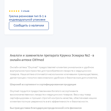
2 отзыва
Грелка резиновая тип Б-1 в
индивидуальной упаковке
Сообщить о наличии
Аналоги и заменители препарата Кружка Эсмарха №2 - в
онлайн-аптеке OXYmed
Онлайн аптека "Oxymed" предоставляет клиентам уникальное и удобное
виртуальное пространство для приобретения лекарств и медицинских
товаров. Наша аптека отличается несколькими ключевыми преимуществами,
делая процесс покупок максимально удобным и безопасным для клиентов.
Широкий ассортимент и сертифицированная продукция
Oxymed гордится предоставлением богатого ассортимента
высококачественных лекарств и медицинских товаров. Весь наш товар
сертифицирован и прошел строгий контроль качества, обеспечивая нашим
клиентам полную уверенность в его эффективности и безопасности.
Быстрая доставка благодаря распределенной сети филиалов