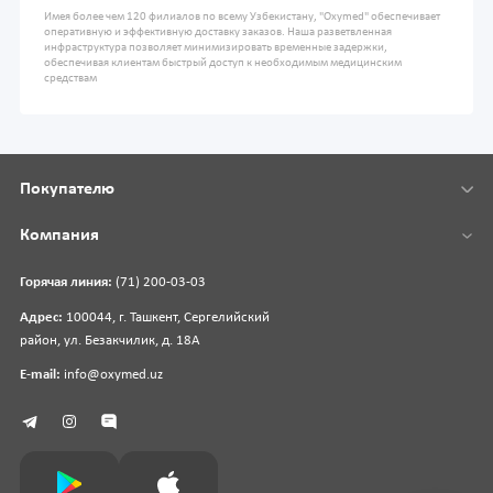
Имея более чем 120 филиалов по всему Узбекистану, "Oxymed" обеспечивает
оперативную и эффективную доставку заказов. Наша разветвленная
инфраструктура позволяет минимизировать временные задержки,
обеспечивая клиентам быстрый доступ к необходимым медицинским
средствам
Покупателю
Компания
Горячая линия:
(71) 200-03-03
Адрес:
100044, г. Ташкент, Сергелийский
район, ул. Безакчилик, д. 18А
E-mail:
info@oxymed.uz