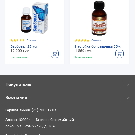
2 отзыва
2 отзыва
Барбовал 25 мл
Настойка боярышника 25мл
12 000 сум
1 860 сум
Есть в наличии
Есть в наличии
Покупателю
Компания
Горячая линия:
(71) 200-03-03
Адрес:
100044, г. Ташкент, Сергелийский
район, ул. Безакчилик, д. 18А