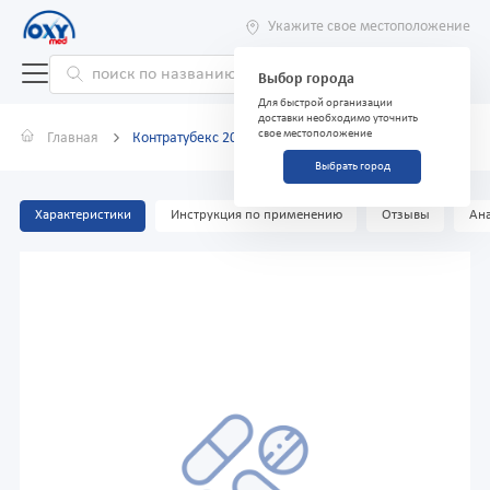
Укажите свое местоположение
Выбор города
Для быстрой организации
доставки необходимо уточнить
свое местоположение
Главная
Контратубекс 20г гель
Выбрать город
Характеристики
Инструкция по применению
Отзывы
Ана