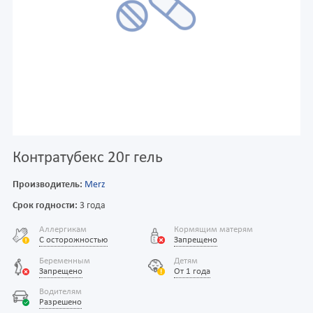
Контратубекс 20г гель
Производитель:
Merz
Срок годности:
3 года
Аллергикам
Кормящим матерям
С осторожностью
Запрещено
Беременным
Детям
Запрещено
От 1 года
Водителям
Разрешено