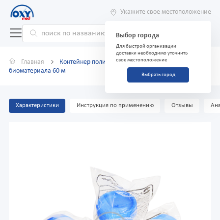
Укажите свое местоположение
Выбор города
Для быстрой организации
доставки необходимо уточнить
свое местоположение
Главная
Контейнер полимерный для сбора и хранения
биоматериала 60 м
Выбрать город
Характеристики
Инструкция по применению
Отзывы
Ана