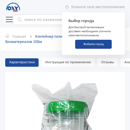
Укажите свое местоположение
Выбор города
Для быстрой организации
доставки необходимо уточнить
свое местоположение
Главная
Контейнер полимерный для сбора и хранения
биоматериалов 100м
Выбрать город
Характеристики
Инструкция по применению
Отзывы
Ана