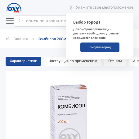
Укажите свое местоположение
Выбор города
Для быстрой организации
доставки необходимо уточнить
свое местоположение
Главная
Комбисол 200мл
Выбрать город
Характеристики
Инструкция по применению
Отзывы
Ана