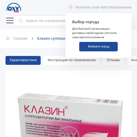
Укажите свое местоположение
Выбор города
Для быстрой организации
доставки необходимо уточнить
свое местоположение
Главная
Клазин суппозитории N6
Выбрать город
Характеристики
Инструкция по применению
Отзывы
Ана