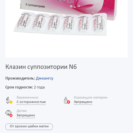
Клазин суппозитории N6
Производитель:
Джиангсу
Срок годности:
2 года
Беременным
Кормящим матерям
С осторожностью
Запрещено
Детям
Запрещено
От эрозии шейки матки