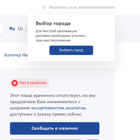
Укажите свое местоположение
Выбор города
0
Корзина
Ru
Uz
(71) 200-03-03
Для быстрой организации
доставки необходимо уточнить
свое местоположение
Выбрать город
Катетер Нелатона размер16 Ch/Fr
Нет в наличии
Этот товар временно отсутствует, но мы
предлагаем Вам ознакомиться с
широким
ассортиментом аналогов
,
доступных к заказу прямо сейчас.
Сообщить о наличии