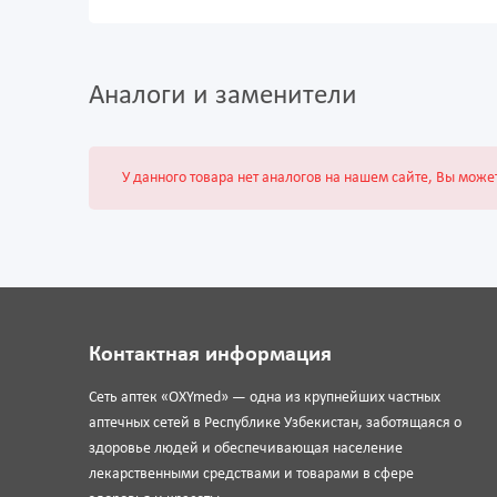
Аналоги и заменители
У данного товара нет аналогов на нашем сайте, Вы може
Контактная информация
Сеть аптек «OXYmed» — одна из крупнейших частных
аптечных сетей в Республике Узбекистан, заботящаяся о
здоровье людей и обеспечивающая население
лекарственными средствами и товарами в сфере