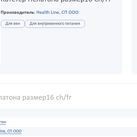
Производитель:
Health Line, СП ООО
Для вен
Для внутривенного питания
латона размер16 ch/fr
тан
Line, СП ООО