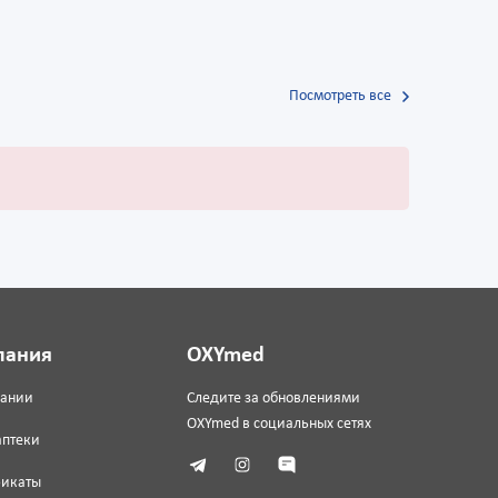
Посмотреть все
пания
OXYmed
пании
Следите за обновлениями
OXYmed в социальных сетях
аптеки
фикаты