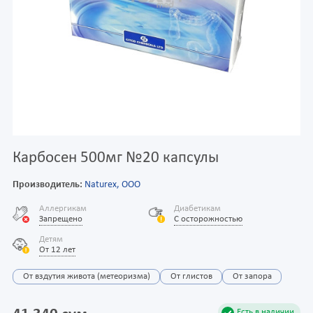
Карбосен 500мг №20 капсулы
Производитель:
Naturex, OOO
Аллергикам
Диабетикам
Запрещено
С осторожностью
Детям
От 12 лет
От вздутия живота (метеоризма)
От глистов
От запора
Есть в наличии