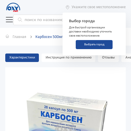
Укажите свое местоположение
Выбор города
Для быстрой организации
доставки необходимо уточнить
свое местоположение
Главная
Карбосен 500мг №20 капсулы
Выбрать город
Характеристики
Инструкция по применению
Отзывы
Ана