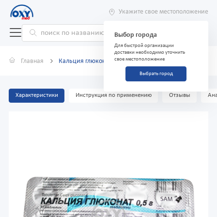
Укажите свое местоположение
Выбор города
Для быстрой организации
доставки необходимо уточнить
свое местоположение
Главная
Кальция глюконат 0,5 г №10
Выбрать город
Характеристики
Инструкция по применению
Отзывы
Ана