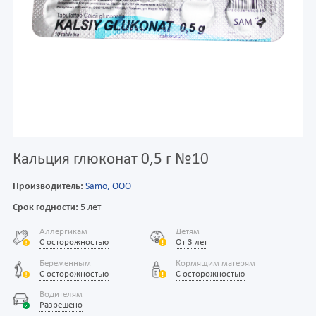
Кальция глюконат 0,5 г №10
Производитель:
Samo, OOO
Срок годности:
5 лет
Аллергикам
Детям
С осторожностью
От 3 лет
Беременным
Кормящим матерям
С осторожностью
С осторожностью
Водителям
Разрешено