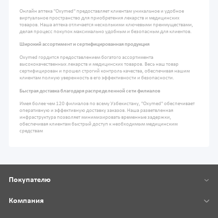
Онлайн аптека "Oxymed" предоставляет клиентам уникальное и удобное
виртуальное пространство для приобретения лекарств и медицинских
товаров. Наша аптека отличается несколькими ключевыми преимуществами,
делая процесс покупок максимально удобным и безопасным для клиентов.
Широкий ассортимент и сертифицированная продукция
Oxymed гордится предоставлением богатого ассортимента
высококачественных лекарств и медицинских товаров. Весь наш товар
сертифицирован и прошел строгий контроль качества, обеспечивая нашим
клиентам полную уверенность в его эффективности и безопасности.
Быстрая доставка благодаря распределенной сети филиалов
Имея более чем 120 филиалов по всему Узбекистану, "Oxymed" обеспечивает
оперативную и эффективную доставку заказов. Наша разветвленная
инфраструктура позволяет минимизировать временные задержки,
обеспечивая клиентам быстрый доступ к необходимым медицинским
средствам
Покупателю
Компания