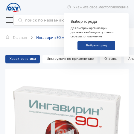
Укажите свое местоположение
Выбор города
Для быстрой организации
доставки необходимо уточнить
свое местоположение
Главная
Ингавирин 90 мг капсулы №7
Выбрать город
Характеристики
Инструкция по применению
Отзывы
Ана