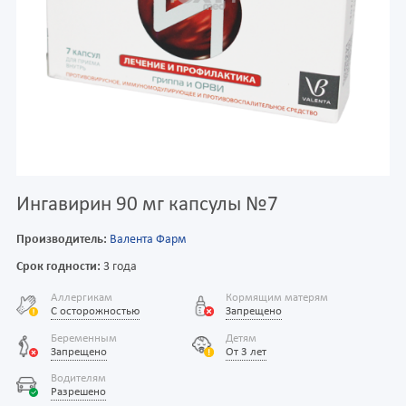
Ингавирин 90 мг капсулы №7
Производитель:
Валента Фарм
Срок годности:
3 года
Аллергикам
Кормящим матерям
С осторожностью
Запрещено
Беременным
Детям
Запрещено
От 3 лет
Водителям
Разрешено