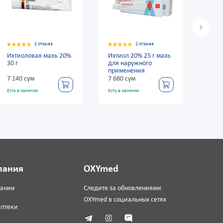
 отзыва
2 отзыва
2 отзыва
я мазь 20%
Ихтиол 20% 25 г мазь
Ихтиоловая мазь
для наружного
30 г
применения
7 680 сум
7 140 сум
Есть в наличии
Есть в наличии
пания
OXYmed
пании
Следите за обновлениями
OXYmed в социальных сетях
аптеки