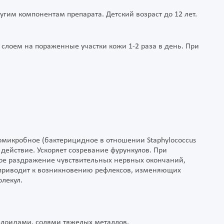
гим компонентам препарата. Детский возраст до 12 лет.
 слоем на пораженные участки кожи 1-2 раза в день. При
омикробное (бактерицидное в отношении Staphylococcus
е действие. Ускоряет созревание фурункулов. При
ое раздражение чувствительных нервных окончаний,
 приводит к возникновению рефлексов, изменяющих
лекул.
алоидами, солями тяжелых металлов.