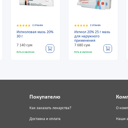
2 отзыва
2 отзыва
2
тиоловая мазь 20%
Ихтиол 20% 25 г мазь
Ихтиолова
г
для наружного
30 г
применения
40 сум
7 680 сум
7 140 сум
 в наличии
Есть в наличии
Есть в наличии
Покупателю
Ком
Как заказать лекарства?
О ком
Доставка и оплата
Наши 