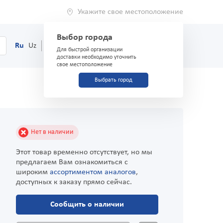
Укажите свое местоположение
Выбор города
0
Корзина
Ru
Uz
(71) 200-03-03
Для быстрой организации
доставки необходимо уточнить
свое местоположение
Выбрать город
Нет в наличии
Этот товар временно отсутствует, но мы
предлагаем Вам ознакомиться с
широким
ассортиментом аналогов
,
доступных к заказу прямо сейчас.
Сообщить о наличии