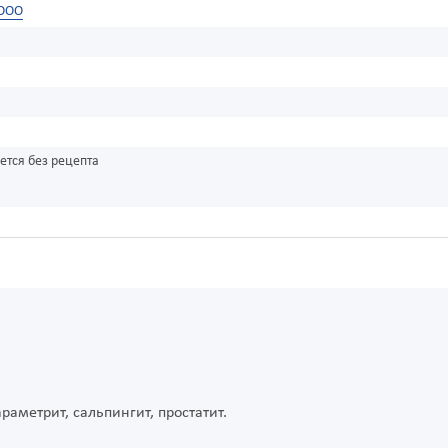
 ООО
ется без рецепта
араметрит, сальпингит, простатит.