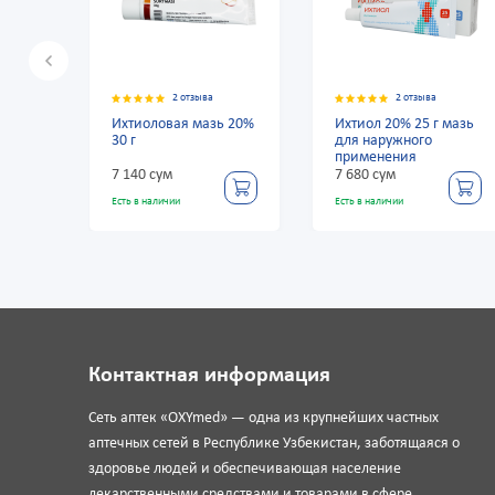
2 отзыва
2 отзыва
Ихтиоловая мазь 20%
Ихтиол 20% 25 г мазь
Их
30 г
для наружного
30 
применения
7 140 сум
7 680 сум
7 1
Есть в наличии
Есть в наличии
Есть
Контактная информация
Сеть аптек «OXYmed» — одна из крупнейших частных
аптечных сетей в Республике Узбекистан, заботящаяся о
здоровье людей и обеспечивающая население
лекарственными средствами и товарами в сфере