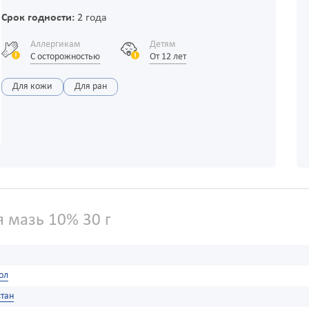
Срок годности:
2 года
Аллергикам
Детям
С осторожностью
От 12 лет
Для кожи
Для ран
 мазь 10% 30 г
ол
тан