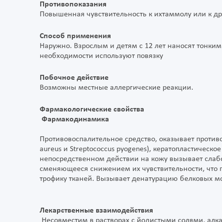
Противопоказания
Повышенная чувствительность к ихтаммолу или к дру
Способ применения
Наружно. Взрослым и детям с 12 лет наносят тонким
необходимости используют повязку
Побочное действие
Возможны местные аллергические реакции.
Фармакологические свойства
Фармакодинамика
Противовоспалительное средство, оказывает против
aureus и Streptococcus pyogenes), кератопластическо
непосредственном действии на кожу вызывает слаб
сменяющееся снижением их чувствительности, что
трофику тканей. Вызывает денатурацию белковых мо
Лекарственные взаимодействия
Несовместим в растворах с йодистыми солями, алк