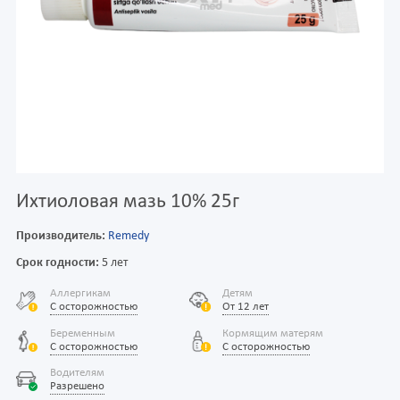
Ихтиоловая мазь 10% 25г
Производитель:
Remedy
Срок годности:
5 лет
Аллергикам
Детям
С осторожностью
От 12 лет
Беременным
Кормящим матерям
С осторожностью
С осторожностью
Водителям
Разрешено