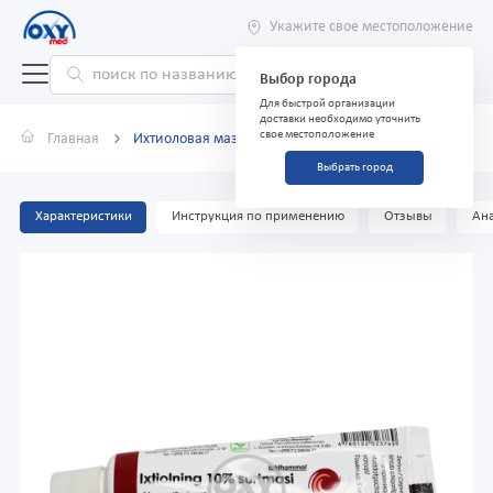
Укажите свое местоположение
Выбор города
Для быстрой организации
доставки необходимо уточнить
свое местоположение
Главная
Ихтиоловая мазь 10% 25г
Выбрать город
Характеристики
Инструкция по применению
Отзывы
Ана