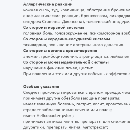
Аллергические реакции
кожная сыпь, зуд, крапивница, обострение бронхиа
анафилактические реакции, бронхоспазм, лихорадка
синдром Стивенса-Джонсона), токсический эпидерм
Со стороны нервной системы
головная боль, головокружение, психомоторное во
Со стороны сердечно-сосудистой системы
тахикардия, повышение артериального давления.
Со стороны органов кроветворения
анемия, тромбоцитопения, агранулоцитоз, лейкопен
Со стороны мочевыделительной системы
нарушение функции почек, цистит.
При появлении этих или других побочных эффектов с
Особые указания
Следует проконсультироваться с врачом прежде, чем
принимает другие обезболивающие препараты;
имеет язвенную болезнь, гастрит, колит, кровотечен
страдает заболеваниями печени или почек;
имеет Helicobacter pylori;
принимает антикоагулянты, препараты для снижения
диуретики, препараты лития, метотрексат;