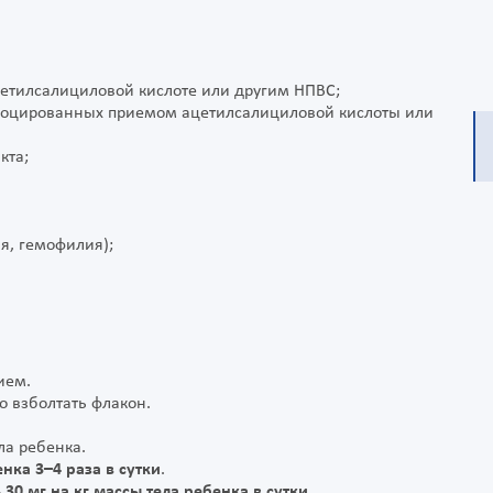
цетилсалициловой кислоте или другим НПВС;
овоцированных приемом ацетилсалициловой кислоты или
кта;
я, гемофилия);
ием.
о взболтать флакон.
ла ребенка.
нка 3–4 раза в сутки
.
0 мг на кг массы тела ребенка в сутки.