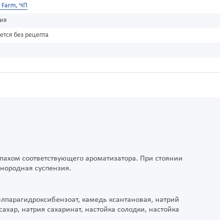
r Farm, ЧП
зия
ется без рецепта
запахом соответствующего ароматизатора. При стоянии
днородная суспензия.
илпарагидроксибензоат, камедь ксантановая, натрий
хар, натрия сахаринат, настойка солодки, настойка