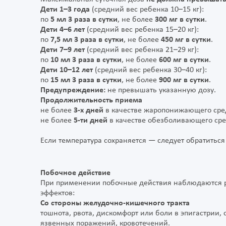
Дети 1–3 года
(средний вес ребенка 10–15 кг):
по
5 мл 3 раза в сутки
, не более
300 мг в сутки
.
Дети 4–6 лет
(средний вес ребенка 15–20 кг):
по
7,5 мл 3 раза в сутки
, не более
450 мг в сутки
.
Дети 7–9 лет
(средний вес ребенка 21–29 кг):
по
10 мл 3 раза в сутки
, не более
600 мг в сутки
.
Дети 10–12 лет
(средний вес ребенка 30–40 кг):
по
15 мл 3 раза в сутки
, не более
900 мг в сутки
.
Предупреждение:
не превышать указанную дозу.
Продолжительность приема
не более
3-х дней
в качестве жаропонижающего сре
не более
5-ти дней
в качестве обезболивающего сре
Если температура сохраняется — следует обратиться 
Побочное действие
При применении побочные действия наблюдаются р
эффектов:
Со стороны желудочно-кишечного тракта
тошнота, рвота, дискомфорт или боли в эпигастрии,
язвенных поражений, кровотечений.