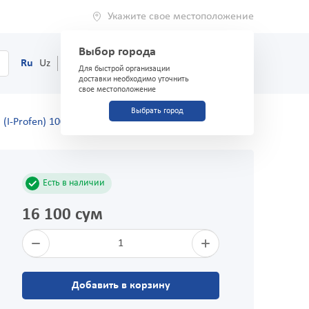
Укажите свое местоположение
Выбор города
0
Корзина
Ru
Uz
(71) 200-03-03
Для быстрой организации
доставки необходимо уточнить
свое местоположение
Выбрать город
(I-Profen) 100мг/5мл 90мл сусп.без сахара
Есть в наличии
16 100 сум
1
Добавить в корзину