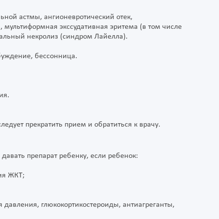
льной астмы, ангионевротический отек,
, мультиформная экссудативная эритема (в том числе
альный некролиз (синдром Лайелла).
збуждение, бессонница.
ия.
ледует прекратить прием и обратиться к врачу.
 давать препарат ребенку, если ребенок:
ия ЖКТ;
 давления, глюкокортикостероиды, антиагреганты,