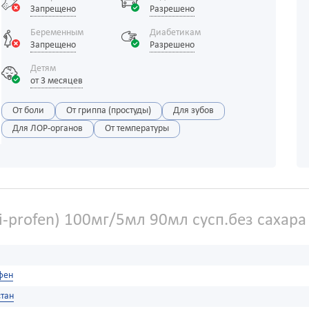
Запрещено
Разрешено
Беременным
Диабетикам
Запрещено
Разрешено
Детям
от 3 месяцев
От боли
От гриппа (простуды)
Для зубов
Для ЛОР-органов
От температуры
i-profen) 100мг/5мл 90мл сусп.без сахара
фен
тан