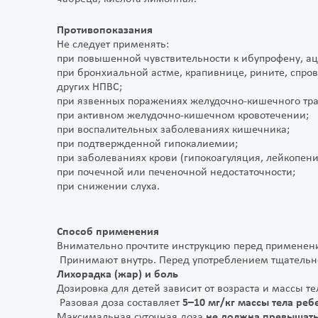
Противопоказания
Не следует применять:
при повышенной чувствительности к ибупрофену, а
при бронхиальной астме, крапивнице, рините, спр
других НПВС;
при язвенных поражениях желудочно-кишечного тра
при активном желудочно-кишечном кровотечении;
при воспалительных заболеваниях кишечника;
при подтвержденной гипокалиемии;
при заболеваниях крови (гипокоагуляция, лейкопени
при почечной или печеночной недостаточности;
при снижении слуха.
Способ применения
Внимательно прочтите инструкцию перед применен
Принимают внутрь. Перед употреблением тщательн
Лихорадка (жар) и боль
Дозировка для детей зависит от возраста и массы те
Разовая доза составляет
5–10 мг/кг массы тела ребе
Максимальная суточная доза
не должна превышать 3