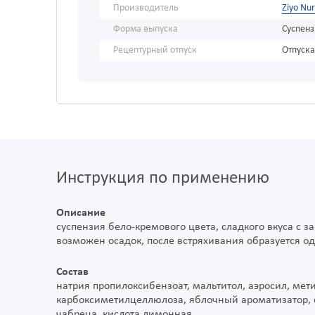
Производитель
Ziyo Nu
Форма выпуска
Суспен
Рецептурный отпуск
Отпуска
Инструкция по применению
Описание
суспензия бело-кремового цвета, сладкого вкуса с 
возможен осадок, после встряхивания образуется о
Состав
натрия пропилоксибензоат, мальтитол, аэросил, мет
карбоксиметилцеллюлоза, яблочный ароматизатор, са
чабреца, кислота лимонная.