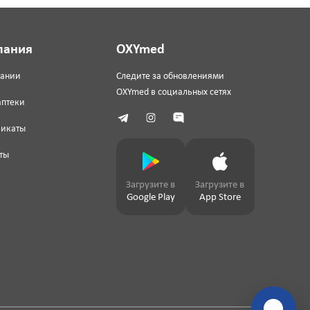
пания
OXYmed
пании
Следите за обновлениями
OXYmed в социальных сетях
аптеки
фикаты
ты
Загрузите в
Загрузите в
Google Play
App Store