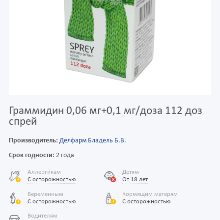
Граммидин 0,06 мг+0,1 мг/доза 112 доз
спрей
Производитель:
Делфарм Бладель Б.В.
Срок годности:
2 года
Аллергикам
Детям
С осторожностью
От 18 лет
Беременным
Кормящим матерям
С осторожностью
С осторожностью
Водителям