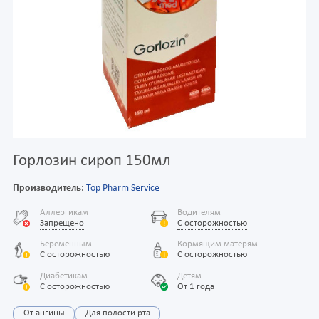
Горлозин сироп 150мл
Производитель:
Top Pharm Service
Аллергикам
Водителям
Запрещено
С осторожностью
Беременным
Кормящим матерям
С осторожностью
С осторожностью
Диабетикам
Детям
С осторожностью
От 1 года
От ангины
Для полости рта