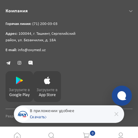
Компания
Горячая линия:
(71) 200-03-03
Адрес:
100044, г. Ташкент, Сергелийский
район, ул. Безакчилик, д. 18А
E-mail:
info@oxymed.uz
Загрузите в
Загрузите в
Google Play
App Store
В приложении удобнее
Разработка сайта
pharmit.uz
Скачать
0