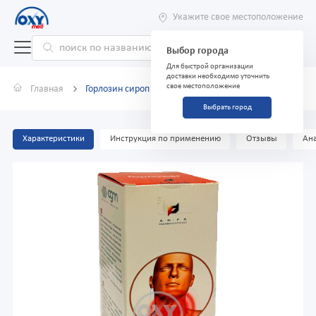
Укажите свое местоположение
Выбор города
Для быстрой организации
доставки необходимо уточнить
свое местоположение
Главная
Горлозин сироп 150мл
Выбрать город
Характеристики
Инструкция по применению
Отзывы
Ана