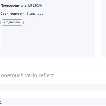
Производитель:
LIFESCAN
Срок годности:
6 месяцев
От диабета
netouch verio reflect
N