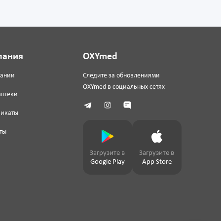
пания
OXYmed
пании
Следите за обновлениями
OXYmed в социальных сетях
аптеки
фикаты
ты
Загрузите в
Загрузите в
Google Play
App Store