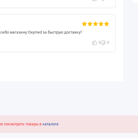
асибо магазину Oxymed за быструю доставку!
0
0
те посмотреть товары в
каталоге