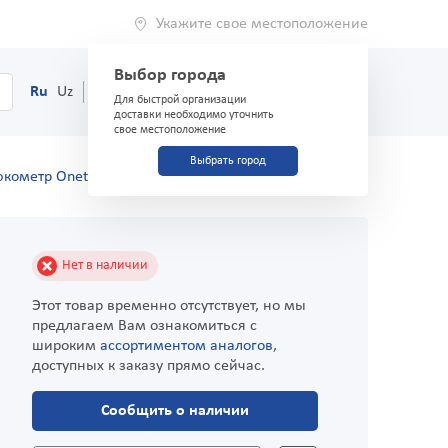
Укажите свое местоположение
Выбор города
0
Корзина
Ru
Uz
(71) 200-03-03
Для быстрой организации
доставки необходимо уточнить
свое местоположение
Выбрать город
юкометр Onetouch Verio Reflect
Нет в наличии
Этот товар временно отсутствует, но мы
предлагаем Вам ознакомиться с
широким
ассортиментом аналогов
,
доступных к заказу прямо сейчас.
Сообщить о наличии