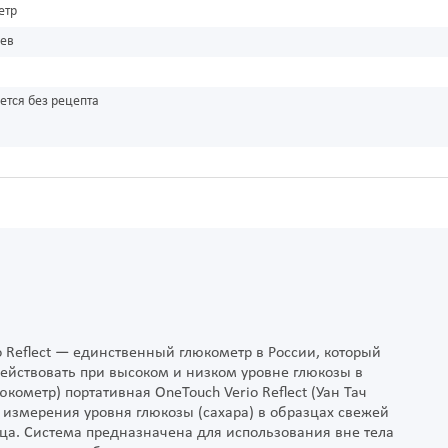
етр
цев
ется без рецепта
Reflect — единственный глюкометр в России, который
действовать при высоком и низком уровне глюкозы в
кометр) портативная OneTouch Verio Reflect (Уан Тач
 измерения уровня глюкозы (сахара) в образцах свежей
ьца. Система предназначена для использования вне тела