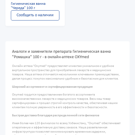
Гигиеническая ванна
"Череда" 100 г
Сообщить о наличии
Аналоги и заменители препарата Гигиеническая ванна
"Ромашка" 100 г - в онлайн-аптеке OXYmed
Онлайн аптека "Oxymed" предоставляет клиентам уникальное и удобное
виртуальное пространство для приобретения лекарств и медицинских
товаров. Наша аптека отличается несколькими ключевыми преимуществами,
делая процесс покупок максимально удобным и безопасным для клиентов.
Широкий ассортимент и сертифицированная продукция
Oxymed гордится предоставлением богатого ассортимента
высококачественных лекарств и медицинских товаров. Весь наш товар
сертифицирован и прошел строгий контроль качества, обеспечивая нашим
клиентам полную уверенность в его эффективности и безопасности.
Быстрая доставка благодаря распределенной сети филиалов
Имея более чем 120 филиалов по всему Узбекистану, "Oxymed" обеспечивает
оперативную и эффективную доставку заказов. Наша разветвленная
инфраструктура позволяет минимизировать временные задержки,