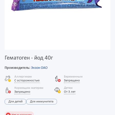
Гематоген - йод 40г
Производитель:
Экзон ОАО
Аллергикам
Беременным
С осторожностью
Запрещено
Кормящим матерям
Детям
Запрещено
От 3 лет
Для детей
Для иммунитета
Нет в наличии