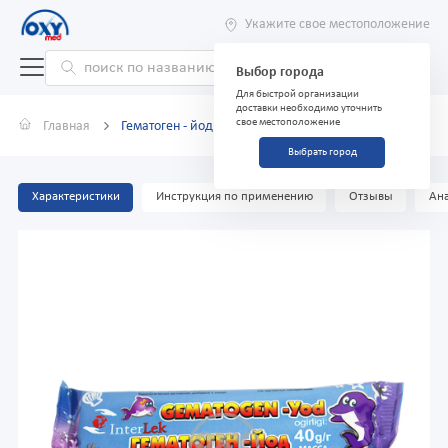
Укажите свое местоположение
Выбор города
Для быстрой организации
доставки необходимо уточнить
свое местоположение
Главная
Гематоген - йод 40г
Выбрать город
Характеристики
Инструкция по применению
Отзывы
Ана