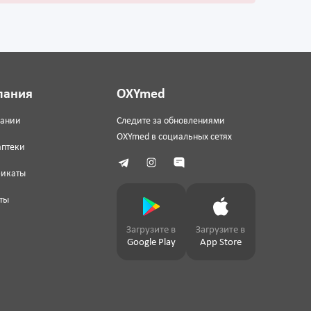
пания
OXYmed
пании
Следите за обновлениями
OXYmed в социальных сетях
аптеки
фикаты
ты
Загрузите в
Загрузите в
Google Play
App Store