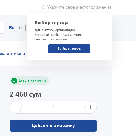
Укажите свое местоположение
Выбор города
0
Корзина
Ru
Uz
(71) 200-03-03
Для быстрой организации
доставки необходимо уточнить
свое местоположение
Выбрать город
зка интимная "Safex" Клубника 5мл
Есть в наличии
2 460 сум
1
Добавить в корзину