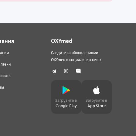
пания
OXYmed
пании
Следите за обновлениями
OXYmed в социальных сетях
аптеки
фикаты
ты
Загрузите в
Загрузите в
Google Play
App Store