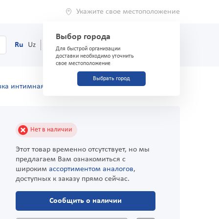
Укажите свое местоположение
Выбор города
0
Корзина
Ru
Uz
(71) 200-03-03
Для быстрой организации
доставки необходимо уточнить
свое местоположение
Выбрать город
зка интимная "Safex" Банан 50мл
Нет в наличии
Этот товар временно отсутствует, но мы
предлагаем Вам ознакомиться с
широким
ассортиментом аналогов
,
доступных к заказу прямо сейчас.
Сообщить о наличии