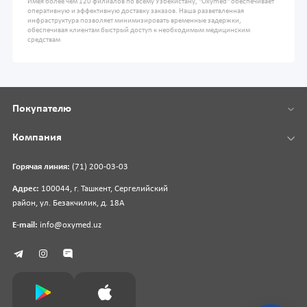
Имея более чем 120 филиалов по всему Узбекистану, "Oxymed" обеспечивает
оперативную и эффективную доставку заказов. Наша разветвленная
инфраструктура позволяет минимизировать временные задержки,
обеспечивая клиентам быстрый доступ к необходимым медицинским
средствам
Покупателю
Компания
Горячая линия:
(71) 200-03-03
Адрес:
100044, г. Ташкент, Сергелийский
район, ул. Безакчилик, д. 18А
E-mail:
info@oxymed.uz