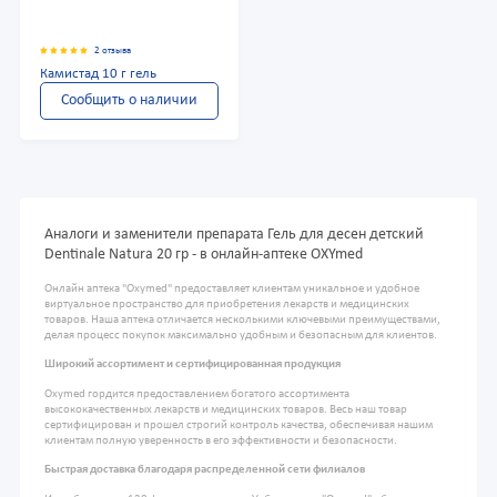
2 отзыва
Камистад 10 г гель
Сообщить о наличии
Аналоги и заменители препарата Гель для десен детский
Dentinale Natura 20 гр - в онлайн-аптеке OXYmed
Онлайн аптека "Oxymed" предоставляет клиентам уникальное и удобное
виртуальное пространство для приобретения лекарств и медицинских
товаров. Наша аптека отличается несколькими ключевыми преимуществами,
делая процесс покупок максимально удобным и безопасным для клиентов.
Широкий ассортимент и сертифицированная продукция
Oxymed гордится предоставлением богатого ассортимента
высококачественных лекарств и медицинских товаров. Весь наш товар
сертифицирован и прошел строгий контроль качества, обеспечивая нашим
клиентам полную уверенность в его эффективности и безопасности.
Быстрая доставка благодаря распределенной сети филиалов