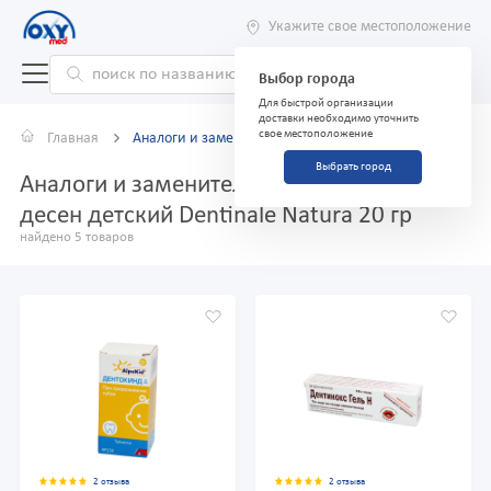
Укажите свое местоположение
Выбор города
Для быстрой организации
доставки необходимо уточнить
свое местоположение
Главная
Аналоги и заменители
Выбрать город
Аналоги и заменители препарата Гель для
десен детский Dentinale Natura 20 гр
найдено 5 товаров
2 отзыва
2 отзыва