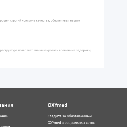
прошел строгий контроль качества, обеспечивая нашим
фраструктура позволяет минимизировать временные задержки,
пания
OXYmed
пании
Следите за обновлениями
OXYmed в социальных сетях