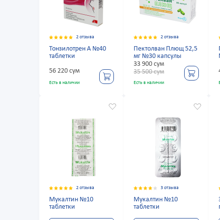
2 отзыва
2 отзыва
Тонзилотрен А №40
Пектолван Плющ 52,5
таблетки
мг №30 капсулы
33 900 сум
56 220 сум
35 500 сум
Есть в наличии
Есть в наличии
2 отзыва
3 отзыва
Мукалтин №10
Мукалтин №10
таблетки
таблетки