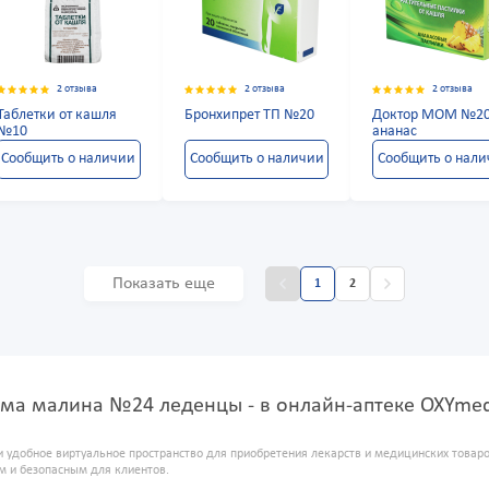
2 отзыва
2 отзыва
2 отзыва
Таблетки от кашля
Бронхипрет ТП №20
Доктор МОМ №2
№10
ананас
Сообщить о наличии
Сообщить о наличии
Сообщить о нал
Показать еще
1
2
мма малина №24 леденцы - в онлайн-аптеке OXYme
и удобное виртуальное пространство для приобретения лекарств и медицинских това
м и безопасным для клиентов.