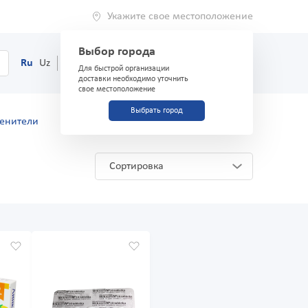
Укажите свое местоположение
Выбор города
0
Корзина
Ru
Uz
(71) 200-03-03
Для быстрой организации
доставки необходимо уточнить
свое местоположение
Выбрать город
менители
Сортировка