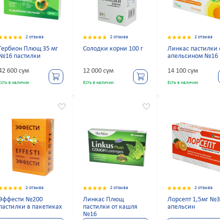
2 отзыва
2 отзыва
2 отзыва
Гербион Плющ 35 мг
Солодки корни 100 г
Линкас пастилки 
№16 пастилки
апельсином №16
42 600 сум
12 000 сум
14 100 сум
Есть в наличии
Есть в наличии
Есть в наличии
2 отзыва
2 отзыва
2 отзыва
Эффести №200
Линкас Плющ
Лорсепт 1,5мг №
пастилки в пакетиках
пастилки от кашля
апельсин
№16