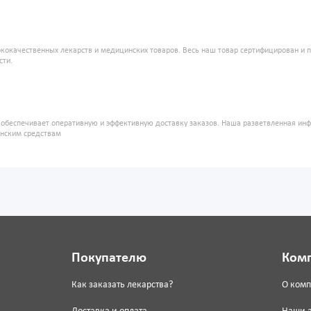
кокачественных лекарств и медицинских товаров. Весь наш товар сертифицирован и 
сти.
" обеспечивает оперативную и эффективную доставку заказов. Наша разветвленная ин
инским средствам
Покупателю
Ком
Как заказать лекарства?
О ком