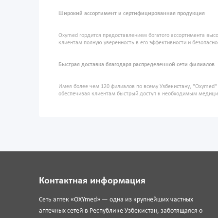
Широкий ассортимент и сертифицированная продукция
Oxymed гордится предоставлением богатого ассортимента высо
клиентам полную уверенность в его эффективности и безопасно
Быстрая доставка благодаря распределенной сети филиалов
Имея более чем 120 филиалов по всему Узбекистану, "Oxymed
обеспечивая клиентам быстрый доступ к необходимым медиц
Контактная информация
Сеть аптек «OXYmed» — одна из крупнейших частных
аптечных сетей в Республике Узбекистан, заботящаяся о