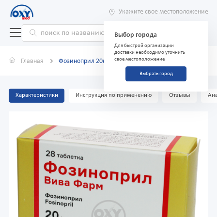
Укажите свое местоположение
Выбор города
Для быстрой организации
доставки необходимо уточнить
свое местоположение
Главная
Фозиноприл 20мг №28
Выбрать город
Характеристики
Инструкция по применению
Отзывы
Ана