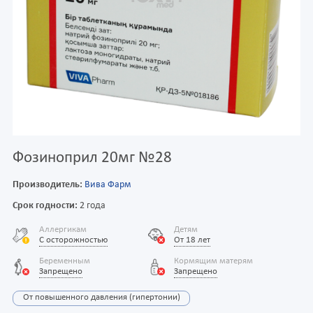
Фозиноприл 20мг №28
Производитель:
Вива Фарм
Срок годности:
2 года
Аллергикам
Детям
С осторожностью
От 18 лет
Беременным
Кормящим матерям
Запрещено
Запрещено
От повышенного давления (гипертонии)