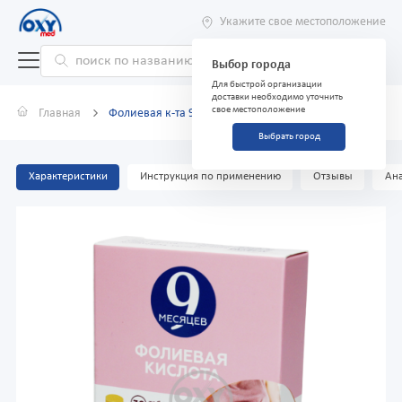
Укажите свое местоположение
Выбор города
Для быстрой организации
доставки необходимо уточнить
свое местоположение
Главная
Фолиевая к-та 9 месецев 400 мкг №30 табл.
Выбрать город
Характеристики
Инструкция по применению
Отзывы
Ана