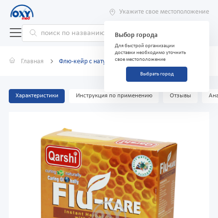
Укажите свое местоположение
Выбор города
Для быстрой организации
доставки необходимо уточнить
свое местоположение
Главная
Флю-кейр с натуральным медом №5
Выбрать город
Характеристики
Инструкция по применению
Отзывы
Ана