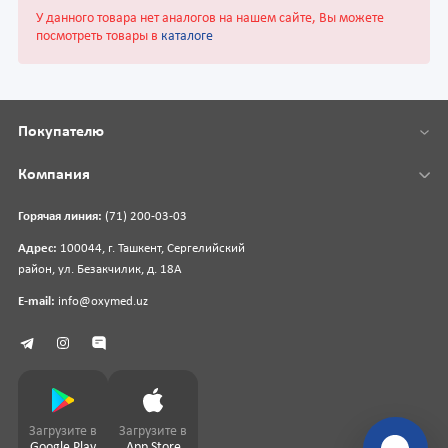
У данного товара нет аналогов на нашем сайте, Вы можете
посмотреть товары в
каталоге
Покупателю
Компания
Горячая линия:
(71) 200-03-03
Адрес:
100044, г. Ташкент, Сергелийский
район, ул. Безакчилик, д. 18А
E-mail:
info@oxymed.uz
Загрузите в
Загрузите в
Google Play
App Store