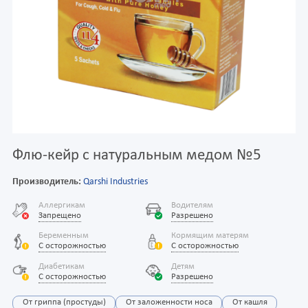
Флю-кейр с натуральным медом №5
Производитель:
Qarshi Industries
Аллергикам
Водителям
Запрещено
Разрешено
Беременным
Кормящим матерям
С осторожностью
С осторожностью
Диабетикам
Детям
С осторожностью
Разрешено
От гриппа (простуды)
От заложенности носа
От кашля