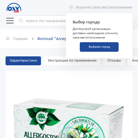
Укажите свое местоположение
Выбор города
Для быстрой организации
доставки необходимо уточнить
свое местоположение
Главная
Фиточай "Аллергостоп" 1 г №25
Выбрать город
Характеристики
Инструкция по применению
Отзывы
Ана