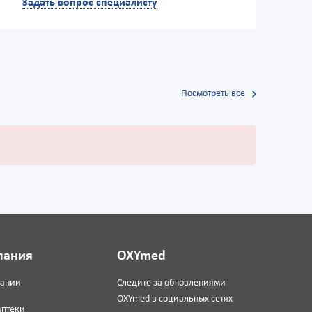
Задать вопрос специалисту
Посмотреть все
пания
OXYmed
пании
Следите за обновлениями
OXYmed в социальных сетях
аптеки