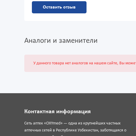
Оставить отзыв
Аналоги и заменители
У данного товара нет аналогов на нашем сайте, Вы може
Контактная информация
Сеть аптек «OXYmed» — одна из крупнейших частных
аптечных сетей в Республике Узбекистан, заботящаяся о