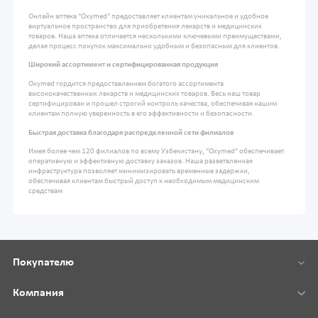
Онлайн аптека "Oxymed" предоставляет клиентам уникальное и удобное
виртуальное пространство для приобретения лекарств и медицинских
товаров. Наша аптека отличается несколькими ключевыми преимуществами,
делая процесс покупок максимально удобным и безопасным для клиентов.
Широкий ассортимент и сертифицированная продукция
Oxymed гордится предоставлением богатого ассортимента
высококачественных лекарств и медицинских товаров. Весь наш товар
сертифицирован и прошел строгий контроль качества, обеспечивая нашим
клиентам полную уверенность в его эффективности и безопасности.
Быстрая доставка благодаря распределенной сети филиалов
Имея более чем 120 филиалов по всему Узбекистану, "Oxymed" обеспечивает
оперативную и эффективную доставку заказов. Наша разветвленная
инфраструктура позволяет минимизировать временные задержки,
обеспечивая клиентам быстрый доступ к необходимым медицинским
средствам
Покупателю
Компания