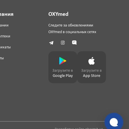
пания
OXYmed
пании
Следите за обновлениями
OXYmed в социальных сетях
аптеки
фикаты
ты
Загрузите в
Загрузите в
Google Play
App Store