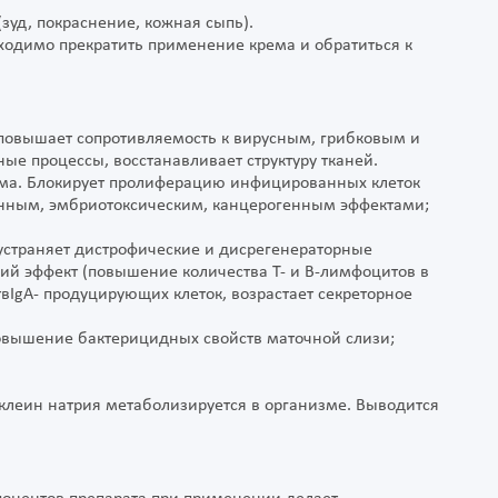
зуд, покраснение, кожная сыпь).
ходимо прекратить применение крема и обратиться к
 повышает сопротивляемость к вирусным, грибковым и
е процессы, восстанавливает структуру тканей.
зма. Блокирует пролиферацию инфицированных клеток
генным, эмбриотоксическим, канцерогенным эффектами;
устраняет дистрофические и дисрегенераторные
й эффект (повышение количества Т- и В-лимфоцитов в
IgA- продуцирующих клеток, возрастает секреторное
повышение бактерицидных свойств маточной слизи;
клеин натрия метаболизируется в организме. Выводится