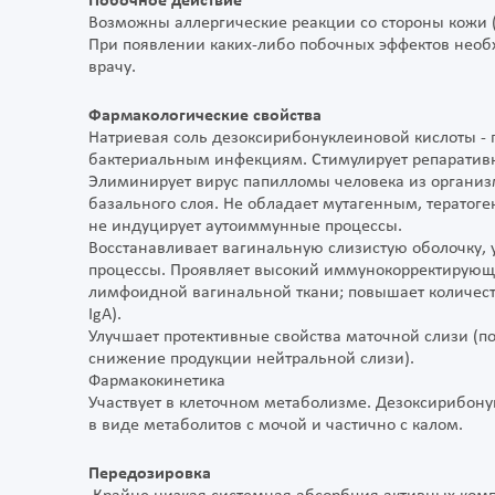
Побочное действие
Возможны аллергические реакции со стороны кожи (
При появлении каких-либо побочных эффектов необ
врачу.
Фармакологические свойства
Натриевая соль дезоксирибонуклеиновой кислоты -
бактериальным инфекциям. Стимулирует репаративны
Элиминирует вирус папилломы человека из органи
базального слоя. Не обладает мутагенным, терато
не индуцирует аутоиммунные процессы.
Восстанавливает вагинальную слизистую оболочку, 
процессы. Проявляет высокий иммунокорректирующи
лимфоидной вагинальной ткани; повышает количеств
IgA).
Улучшает протективные свойства маточной слизи (
снижение продукции нейтральной слизи).
Фармакокинетика
Участвует в клеточном метаболизме. Дезоксирибону
в виде метаболитов с мочой и частично с калом.
Передозировка