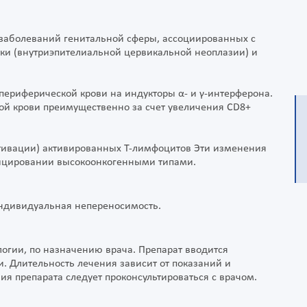
заболеваний генитальной сферы, ассоциированных с
ки (внутриэпителиальной цервикальной неоплазии) и
ериферической крови на индукторы α- и γ-интерферона.
й крови преимущественно за счет увеличения СD8+
ктивации) активированных Т-лимфоцитов Эти изменения
фицировании высокоонкогенными типами.
Индивидуальная непереносимость.
ологии, по назначению врача. Препарат вводится
 Длительность лечения зависит от показаний и
ия препарата следует проконсультироваться с врачом.