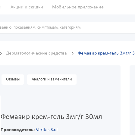
ы
Акции и скидки
Мобильное приложение
Дерматологические средства
Фемавир крем-гель 3мг/г 
Отзывы
Аналоги и заменители
Фемавир крем-гель 3мг/г 30мл
Производитель:
Veritas S.r.I