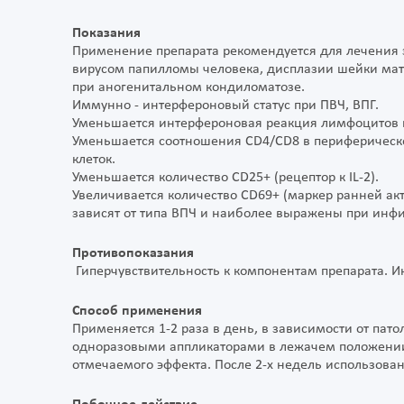
Показания
Применение препарата рекомендуется для лечения 
вирусом папилломы человека, дисплазии шейки мат
при аногенитальном кондиломатозе.
Иммунно - интерфероновый статус при ПВЧ, ВПГ.
Уменьшается интерфероновая реакция лимфоцитов п
Уменьшается соотношения СD4/СD8 в периферическо
клеток.
Уменьшается количество СD25+ (рецептор к IL-2).
Увеличивается количество СD69+ (маркер ранней а
зависят от типа ВПЧ и наиболее выражены при ин
Противопоказания
Гиперчувствительность к компонентам препарата. 
Способ применения
Применяется 1-2 раза в день, в зависимости от пат
одноразовыми аппликаторами в лежачем положении.
отмечаемого эффекта. После 2-х недель использован