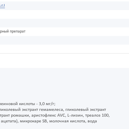
.r.I
урный препарат
еиновой кислоты - 3,0 мг/г;
ликолевый экстракт гемамелеса, гликолевый экстракт
тракт ромашки, аристофлекс АVC, L-лизин, треалоз 100,
ацетата), микрокаре SB, молочная кислота, вода