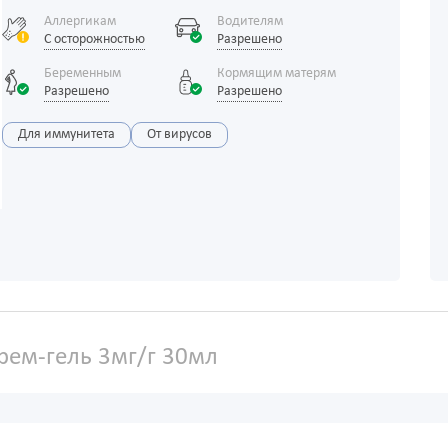
Аллергикам
Водителям
С осторожностью
Разрешено
Беременным
Кормящим матерям
Разрешено
Разрешено
Для иммунитета
От вирусов
ем-гель 3мг/г 30мл