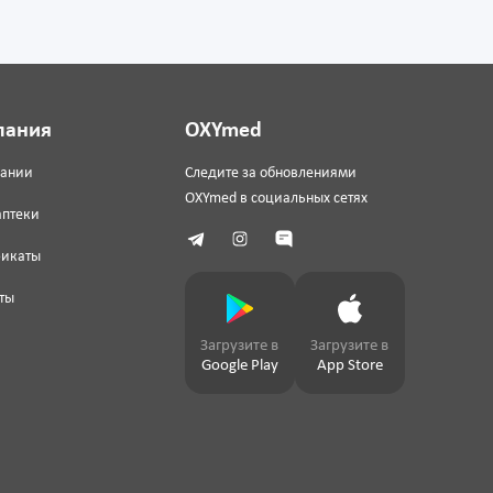
пания
OXYmed
пании
Следите за обновлениями
OXYmed в социальных сетях
аптеки
фикаты
ты
Загрузите в
Загрузите в
Google Play
App Store