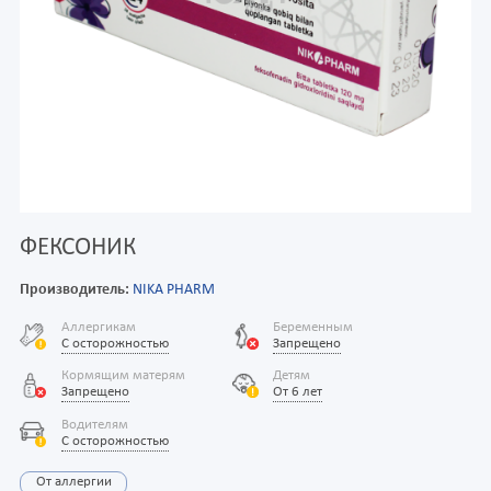
ФЕКСОНИК
Производитель:
NIKA PHARM
Аллергикам
Беременным
С осторожностью
Запрещено
Кормящим матерям
Детям
Запрещено
От 6 лет
Водителям
С осторожностью
От аллергии