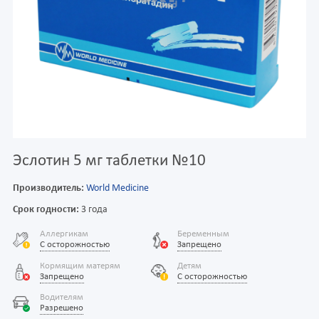
Эслотин 5 мг таблетки №10
Производитель:
World Medicine
Срок годности:
3 года
Аллергикам
Беременным
С осторожностью
Запрещено
Кормящим матерям
Детям
Запрещено
С осторожностью
Водителям
Разрешено