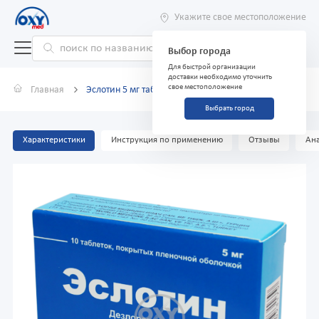
Укажите свое местоположение
Выбор города
Для быстрой организации
доставки необходимо уточнить
свое местоположение
Главная
Эслотин 5 мг таблетки №10
Выбрать город
Характеристики
Инструкция по применению
Отзывы
Ана