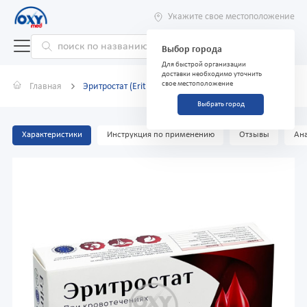
Укажите свое местоположение
Выбор города
Для быстрой организации
доставки необходимо уточнить
свое местоположение
Главная
Эритростат (Eritrostat) №30 таблетки
Выбрать город
Характеристики
Инструкция по применению
Отзывы
Ана