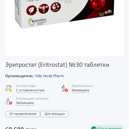
Эритростат (Eritrostat) №30 таблетки
Производитель:
Vida Verde Pharm
Аллергикам
Беременным
С осторожностью
Запрещено
Кормящим матерям
Запрещено
От кровотечения
Для женщин
Есть в наличии