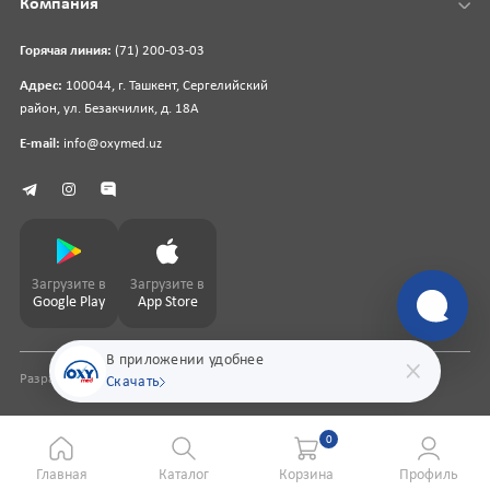
Компания
Горячая линия:
(71) 200-03-03
Адрес:
100044, г. Ташкент, Сергелийский
район, ул. Безакчилик, д. 18А
E-mail:
info@oxymed.uz
Загрузите в
Загрузите в
Google Play
App Store
В приложении удобнее
Разработка сайта
pharmit.uz
Скачать
0
Главная
Каталог
Корзина
Профиль