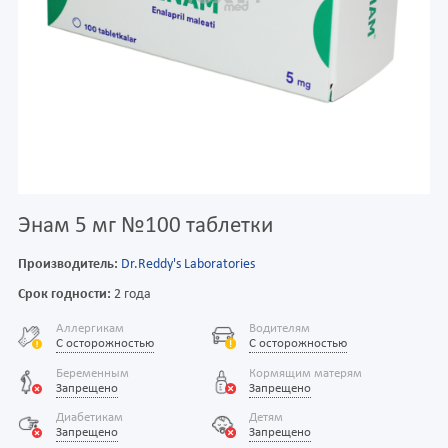
Энам 5 мг №100 таблетки
Производитель:
Dr.Reddy's Laboratories
Срок годности:
2 года
Аллергикам
Водителям
С осторожностью
С осторожностью
Беременным
Кормящим матерям
Запрещено
Запрещено
Диабетикам
Детям
Запрещено
Запрещено