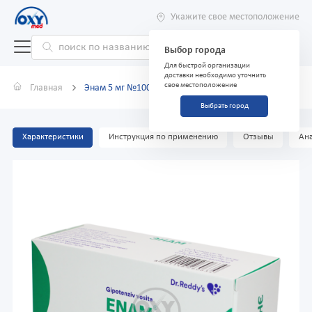
Укажите свое местоположение
Выбор города
Для быстрой организации
доставки необходимо уточнить
свое местоположение
Главная
Энам 5 мг №100 таблетки
Выбрать город
Характеристики
Инструкция по применению
Отзывы
Ана