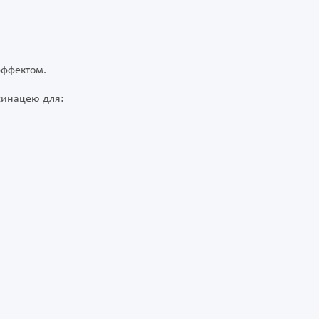
эффектом.
хинацею для: