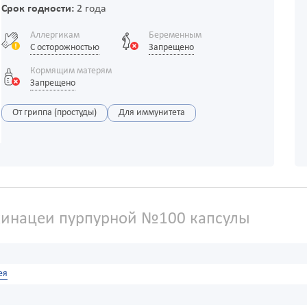
Срок годности:
2 года
Аллергикам
Беременным
С осторожностью
Запрещено
Кормящим матерям
Запрещено
От гриппа (простуды)
Для иммунитета
хинацеи пурпурной №100 капсулы
ея