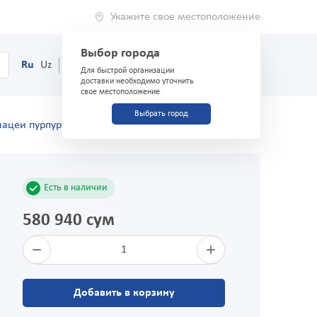
Укажите свое местоположение
Выбор города
0
Корзина
Ru
Uz
(71) 200-03-03
Для быстрой организации
доставки необходимо уточнить
свое местоположение
Выбрать город
нацеи пурпурной №100 капсулы
Есть в наличии
580 940 сум
1
Добавить в корзину