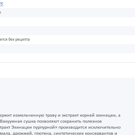
Inc
ы
ется без рецепта
ержит измельченную траву и экстракт корней эхинацеи, а
 Вакуумная сушка позволяют сохранить полезное
стракт Эхинацеи пурпурной» производится исключительно
хмала, дрожжей, глютена, синтетических консервантов и